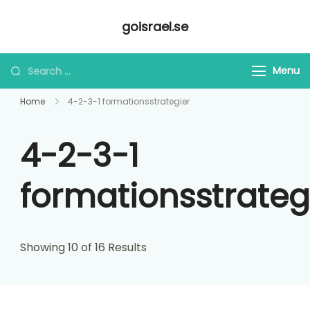
Skip
goisrael.se
to
content
Looking
Menu
for
Home
4-2-3-1 formationsstrategier
Something?
4-2-3-1
formationsstrateg
Showing 10 of 16 Results