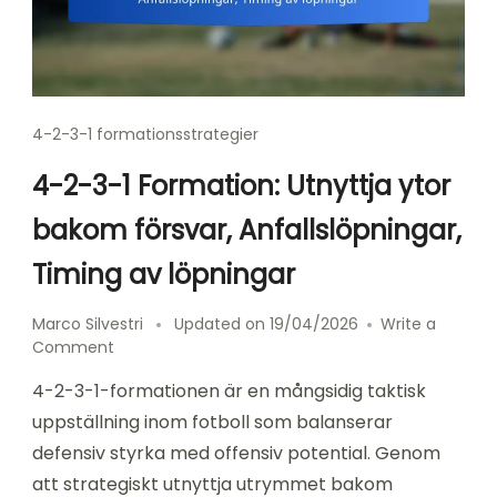
4-2-3-1 formationsstrategier
4-2-3-1 Formation: Utnyttja ytor
bakom försvar, Anfallslöpningar,
Timing av löpningar
Marco Silvestri
Updated on
19/04/2026
Write a
on
Comment
4-
4-2-3-1-formationen är en mångsidig taktisk
2-
3-
uppställning inom fotboll som balanserar
1
defensiv styrka med offensiv potential. Genom
Formation:
att strategiskt utnyttja utrymmet bakom
Utnyttja