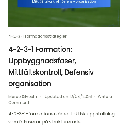
4-2-3-1 formationsstrategier
4-2-3-1 Formation:
Uppbyggnadsfaser,
Mittfältskontroll, Defensiv
organisation
Marco Silvestri
Updated on
12/04/2026
Write a
on
Comment
4-
4-2-3-1-formationen är en taktisk uppställning
2-
3-
som fokuserar på strukturerade
1