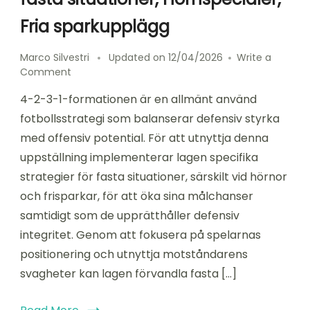
Fria sparkupplägg
Marco Silvestri
Updated on
12/04/2026
Write a
on
Comment
4-
4-2-3-1-formationen är en allmänt använd
2-
3-
fotbollsstrategi som balanserar defensiv styrka
1
med offensiv potential. För att utnyttja denna
Formation:
uppställning implementerar lagen specifika
Strategier
för
strategier för fasta situationer, särskilt vid hörnor
fasta
och frisparkar, för att öka sina målchanser
situationer,
samtidigt som de upprätthåller defensiv
Hörnspecialer,
Fria
integritet. Genom att fokusera på spelarnas
sparkupplägg
positionering och utnyttja motståndarens
svagheter kan lagen förvandla fasta […]