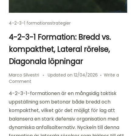
4-2-3-1 formationsstrategier
4-2-3-1 Formation: Bredd vs.
kompakthet, Lateral rörelse,
Diagonala löpningar
Marco Silvestri
Updated on
12/04/2026
Write a
on
Comment
4-
4-2-3-1-formationen är en mångsidig taktisk
2-
3-
uppställning som betonar både bredd och
1
kompakthet, vilket gör det möjligt för lag att
Formation:
balansera en stark defensiv organisation med
Bredd
vs.
dynamiska anfallsalternativ. Nyckeln till denna
kompakthet,
formation är laterala rörelser som hjälper till att