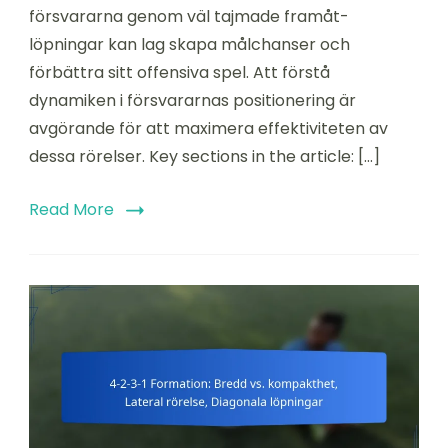
ytor
försvararna genom väl tajmade framåt-
bakom
löpningar kan lag skapa målchanser och
försvar,
förbättra sitt offensiva spel. Att förstå
Anfallslöpningar,
Timing
dynamiken i försvararnas positionering är
av
avgörande för att maximera effektiviteten av
löpningar
dessa rörelser. Key sections in the article: […]
Read More