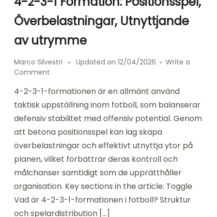
4-2-3-1 Formation: Positionsspel,
Överbelastningar, Utnyttjande
av utrymme
Marco Silvestri
Updated on
12/04/2026
Write a
on
Comment
4-
4-2-3-1-formationen är en allmänt använd
2-
3-
taktisk uppställning inom fotboll, som balanserar
1
defensiv stabilitet med offensiv potential. Genom
Formation:
att betona positionsspel kan lag skapa
Positionsspel,
Överbelastningar,
överbelastningar och effektivt utnyttja ytor på
Utnyttjande
planen, vilket förbättrar deras kontroll och
av
målchanser samtidigt som de upprätthåller
utrymme
organisation. Key sections in the article: Toggle
Vad är 4-2-3-1-formationen i fotboll? Struktur
och spelardistribution […]