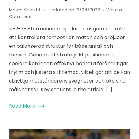
Marco Silvestri
Updated on
19/04/2026
Write a
on
Comment
4-
4-2-3-1-formationen spelar en avgörande roll i
2-
3-
att kontrollera tempot i en match och erbjuder
1
en balanserad struktur för både anfall och
Formation:
försvar. Genom att strategiskt positionera
Tempokontroll,
Rytmförändringar,
spelare kan lagen effektivt hantera förändringar
Speltempo
i rytm och justera sitt tempo, vilket gör att de kan
utnyttja motståndarens svagheter och öka sina
målchanser. Key sections in the article: […]
Read More