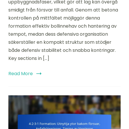
uppbyggnadsfaser, vilket gör att lag kan övergå
Formation:
smidigt från försvar till anfall. Genom att betona
Uppbyggnadsfaser,
Mittfältskontroll,
kontrollen på mittfältet möjliggör denna
Defensiv
formation effektiv bollinnehav och hantering av
organisation
tempot, medan dess defensiva organisation
säkerställer en kompakt struktur som stödjer
både defensiv stabilitet och snabba kontringar.
Key sections in […]
Read More