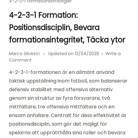
4-2-3-1 formationsstrategier
4-2-3-1 Formation:
Positionsdisciplin, Bevara
formationsintegritet, Täcka ytor
Marco Silvestri
Updated on
12/04/2026
Write a
on
Comment
4-
4-2-3-1-formationen är en allmänt använd
2-
3-
taktisk uppställning inom fotboll, som balanserar
1
defensiv stabilitet med offensiva alternativ
Formation:
genom sin struktur av fyra försvarare, två
Positionsdisciplin,
Bevara
mittfältare, tre offensiva mittfältare och en
formationsintegritet,
ensam anfallare. Centralt för dess effektivitet är
Täcka
positionsdisciplin, som gör det möjligt för
ytor
spelarna att upprätthålla sina roller och bevara