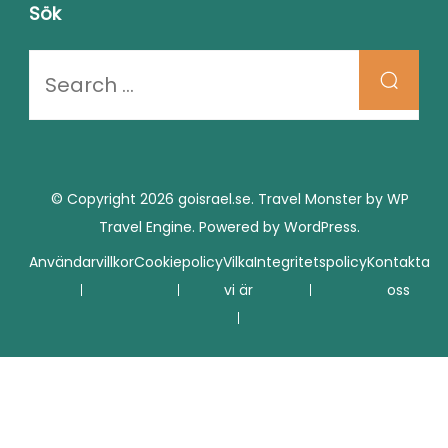
Sök
Looking
for
Something?
© Copyright 2026
goisrael.se
.
Travel Monster by
WP
Travel Engine.
Powered by
WordPress
.
Användarvillkor
Cookiepolicy
Vilka
Integritetspolicy
Kontakta
vi är
oss