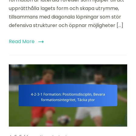
Lateral
upprätthålla lagets form och skapa utrymme,
rörelse,
Diagonala
tillsammans med diagonala löpningar som stör
löpningar
defensiva strukturer och öppnar möjligheter […]
Read More