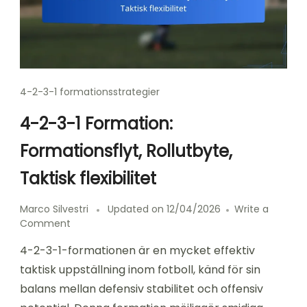
4-2-3-1 formationsstrategier
4-2-3-1 Formation:
Formationsflyt, Rollutbyte,
Taktisk flexibilitet
Marco Silvestri
Updated on
12/04/2026
Write a
on
Comment
4-
4-2-3-1-formationen är en mycket effektiv
2-
3-
taktisk uppställning inom fotboll, känd för sin
1
balans mellan defensiv stabilitet och offensiv
Formation: