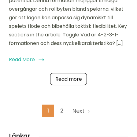
potential. Denna formation möjliggör smidiga
Formationsflyt,
Rollutbyte,
övergångar och rollbyten bland spelarna, vilket
Taktisk
gör att lagen kan anpassa sig dynamiskt till
flexibilitet
spelets flöde och bibehålla taktisk flexibilitet. Key
sections in the article: Toggle Vad är 4-2-3-1-
formationen och dess nyckelkarakteristika? […]
Read More
Read more
Posts
Page
Page
1
2
Next
pagination
Länkar