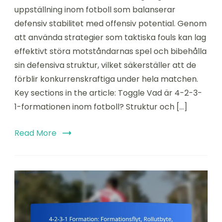
3-
uppställning inom fotboll som balanserar
1
defensiv stabilitet med offensiv potential. Genom
Formation:
att använda strategier som taktiska fouls kan lag
Taktiskt
fällande,
effektivt störa motståndarnas spel och bibehålla
Störande
sin defensiva struktur, vilket säkerställer att de
av
förblir konkurrenskraftiga under hela matchen.
spelet,
Bibehålla
Key sections in the article: Toggle Vad är 4-2-3-
formationen
1-formationen inom fotboll? Struktur och […]
Read More