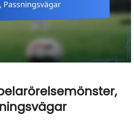
pelarörelsemönster,
sningsvägar