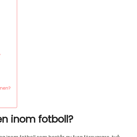
?
onen?
n inom fotboll?