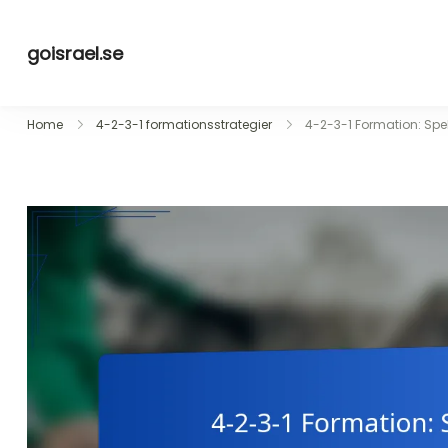
Skip
to
goisrael.se
content
Home
4-2-3-1 formationsstrategier
4-2-3-1 Formation: Spe