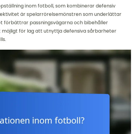
ställning inom fotboll, som kombinerar defensiv
 effektivitet är spelarrörelsemönstren som underlättar
et förbättrar passningsvägarna och bibehåller
möjligt för lag att utnyttja defensiva sårbarheter
ls.