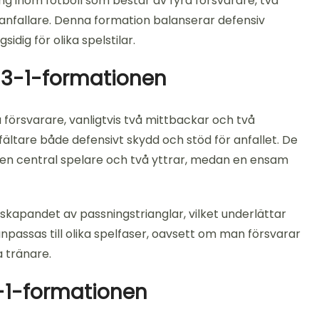
ng inom fotboll som består av fyra försvarare, två
n anfallare. Denna formation balanserar defensiv
idig för olika spelstilar.
2-3-1-formationen
försvarare, vanligtvis två mittbackar och två
ältare både defensivt skydd och stöd för anfallet. De
ed en central spelare och två yttrar, medan en ensam
skapandet av passningstrianglar, vilket underlättar
passas till olika spelfaser, oavsett om man försvarar
a tränare.
-3-1-formationen