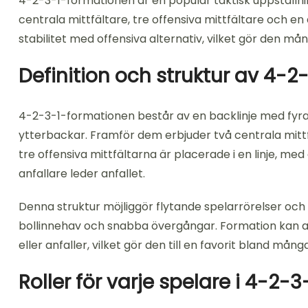
4-2-3-1-formationen är en populär taktisk uppställni
centrala mittfältare, tre offensiva mittfältare och e
stabilitet med offensiva alternativ, vilket gör den mångs
Definition och struktur av 4-
4-2-3-1-formationen består av en backlinje med fyra 
ytterbackar. Framför dem erbjuder två centrala mittf
tre offensiva mittfältarna är placerade i en linje, m
anfallare leder anfallet.
Denna struktur möjliggör flytande spelarrörelser och 
bollinnehav och snabba övergångar. Formation kan an
eller anfaller, vilket gör den till en favorit bland mång
Roller för varje spelare i 4-2