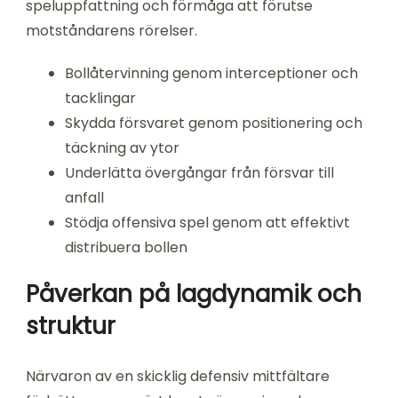
speluppfattning och förmåga att förutse
motståndarens rörelser.
Bollåtervinning genom interceptioner och
tacklingar
Skydda försvaret genom positionering och
täckning av ytor
Underlätta övergångar från försvar till
anfall
Stödja offensiva spel genom att effektivt
distribuera bollen
Påverkan på lagdynamik och
struktur
Närvaron av en skicklig defensiv mittfältare