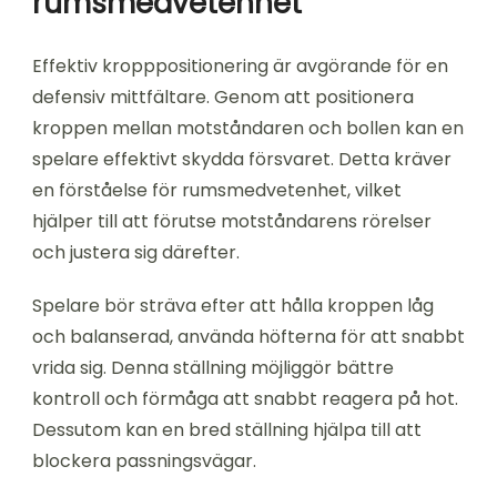
rumsmedvetenhet
Effektiv kropppositionering är avgörande för en
defensiv mittfältare. Genom att positionera
kroppen mellan motståndaren och bollen kan en
spelare effektivt skydda försvaret. Detta kräver
en förståelse för rumsmedvetenhet, vilket
hjälper till att förutse motståndarens rörelser
och justera sig därefter.
Spelare bör sträva efter att hålla kroppen låg
och balanserad, använda höfterna för att snabbt
vrida sig. Denna ställning möjliggör bättre
kontroll och förmåga att snabbt reagera på hot.
Dessutom kan en bred ställning hjälpa till att
blockera passningsvägar.