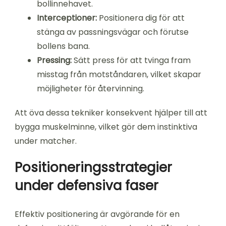
bollinnehavet.
Interceptioner:
Positionera dig för att
stänga av passningsvägar och förutse
bollens bana.
Pressing:
Sätt press för att tvinga fram
misstag från motståndaren, vilket skapar
möjligheter för återvinning.
Att öva dessa tekniker konsekvent hjälper till att
bygga muskelminne, vilket gör dem instinktiva
under matcher.
Positioneringsstrategier
under defensiva faser
Effektiv positionering är avgörande för en