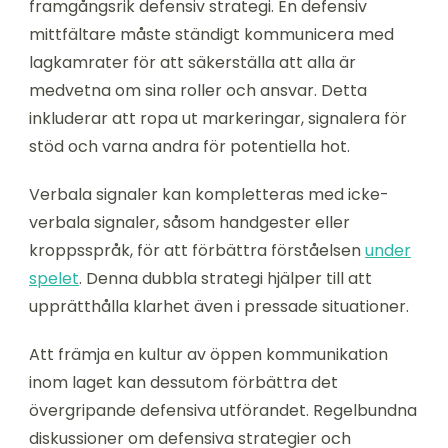
framgångsrik defensiv strategi. En defensiv
mittfältare måste ständigt kommunicera med
lagkamrater för att säkerställa att alla är
medvetna om sina roller och ansvar. Detta
inkluderar att ropa ut markeringar, signalera för
stöd och varna andra för potentiella hot.
Verbala signaler kan kompletteras med icke-
verbala signaler, såsom handgester eller
kroppsspråk, för att förbättra förståelsen
under
spelet
. Denna dubbla strategi hjälper till att
upprätthålla klarhet även i pressade situationer.
Att främja en kultur av öppen kommunikation
inom laget kan dessutom förbättra det
övergripande defensiva utförandet. Regelbundna
diskussioner om defensiva strategier och