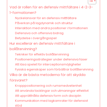
Vad är rollen för en defensiv mittfältare i 4-2-3-
1-formationen?
Nyckelansvar för en defensiv mittfältare
Påverkan på lagdynamik och struktur
Interaktion med andra positioner i formationen
Defensiva och offensiva bidrag
Betydelse i övergångsspel
Hur excellerar en defensiv mittfältare i
bollåtervinning?
Tekniker för effektiv bollåtervinning
Positioneringsstrategier under defensiva faser
Att läsa spelet för interceptionsmöjligheter
Fysiska egenskaper som förbättrar bollåtervinning
Vilka är de bästa metoderna för att skydda
försvaret?
Kropppositionering och rumsmedvetenhet
Att använda tacklingar och utmaningar effektivt
Att upprätthålla defensiv form och disciplin
Kommunikation med lagkamrater för defensivt
stöd