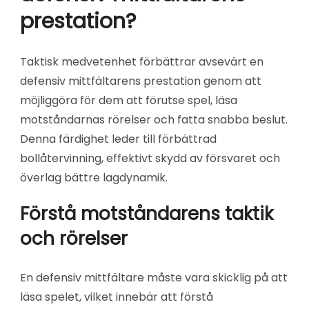
prestation?
Taktisk medvetenhet förbättrar avsevärt en
defensiv mittfältarens prestation genom att
möjliggöra för dem att förutse spel, läsa
motståndarnas rörelser och fatta snabba beslut.
Denna färdighet leder till förbättrad
bollåtervinning, effektivt skydd av försvaret och
överlag bättre lagdynamik.
Förstå motståndarens taktik
och rörelser
En defensiv mittfältare måste vara skicklig på att
läsa spelet, vilket innebär att förstå