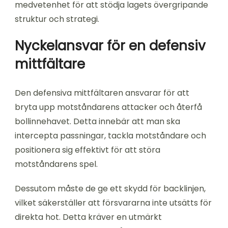
medvetenhet för att stödja lagets övergripande
struktur och strategi.
Nyckelansvar för en defensiv
mittfältare
Den defensiva mittfältaren ansvarar för att
bryta upp motståndarens attacker och återfå
bollinnehavet. Detta innebär att man ska
intercepta passningar, tackla motståndare och
positionera sig effektivt för att störa
motståndarens spel.
Dessutom måste de ge ett skydd för backlinjen,
vilket säkerställer att försvararna inte utsätts för
direkta hot. Detta kräver en utmärkt