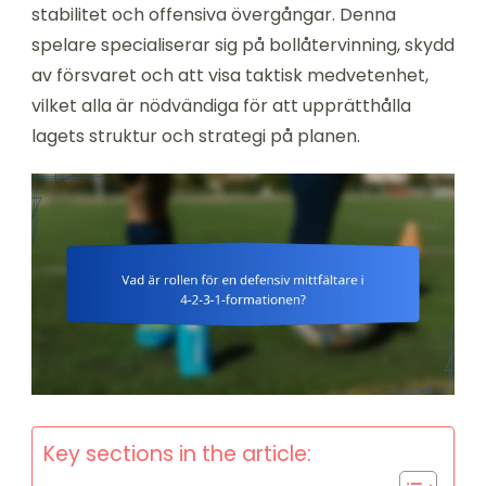
stabilitet och offensiva övergångar. Denna
spelare specialiserar sig på bollåtervinning, skydd
av försvaret och att visa taktisk medvetenhet,
vilket alla är nödvändiga för att upprätthålla
lagets struktur och strategi på planen.
Key sections in the article: