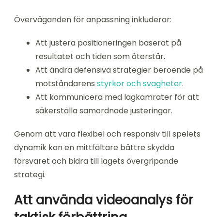
Överväganden för anpassning inkluderar:
Att justera positioneringen baserat på
resultatet och tiden som återstår.
Att ändra defensiva strategier beroende på
motståndarens
styrkor och svagheter
.
Att kommunicera med lagkamrater för att
säkerställa samordnade justeringar.
Genom att vara flexibel och responsiv till spelets
dynamik kan en mittfältare bättre skydda
försvaret och bidra till lagets övergripande
strategi.
Att använda videoanalys för