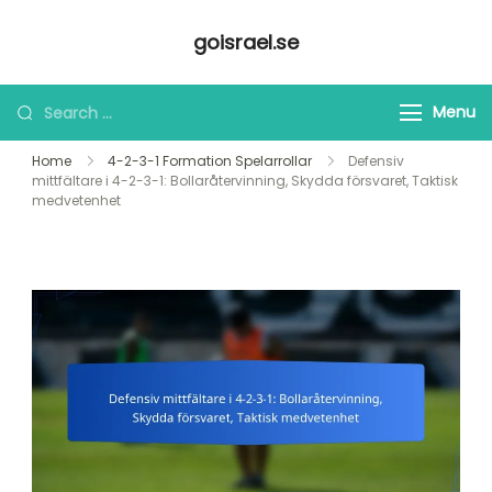
Skip
goisrael.se
to
content
Looking
Menu
for
Home
4-2-3-1 Formation Spelarrollar
Defensiv
Something?
mittfältare i 4-2-3-1: Bollaråtervinning, Skydda försvaret, Taktisk
medvetenhet