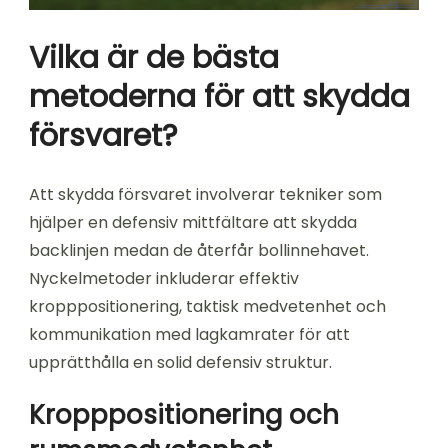
Vilka är de bästa
metoderna för att skydda
försvaret?
Att skydda försvaret involverar tekniker som
hjälper en defensiv mittfältare att skydda
backlinjen medan de återfår bollinnehavet.
Nyckelmetoder inkluderar effektiv
kropppositionering, taktisk medvetenhet och
kommunikation med lagkamrater för att
upprätthålla en solid defensiv struktur.
Kropppositionering och