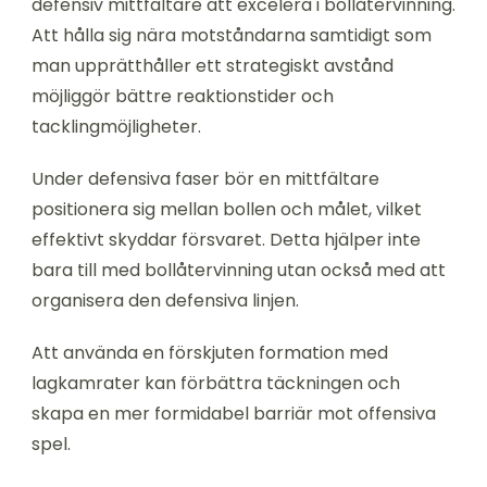
defensiv mittfältare att excelera i bollåtervinning.
Att hålla sig nära motståndarna samtidigt som
man upprätthåller ett strategiskt avstånd
möjliggör bättre reaktionstider och
tacklingmöjligheter.
Under defensiva faser bör en mittfältare
positionera sig mellan bollen och målet, vilket
effektivt skyddar försvaret. Detta hjälper inte
bara till med bollåtervinning utan också med att
organisera den defensiva linjen.
Att använda en förskjuten formation med
lagkamrater kan förbättra täckningen och
skapa en mer formidabel barriär mot offensiva
spel.