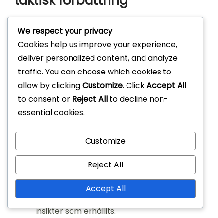
taktisk förbättring
Videoanalys är ett kraftfullt verktyg för att
We respect your privacy
förbättra en defensiv mittfältarens taktiska
Cookies help us improve your experience,
medvetenhet. Att granska matchfilmer gör att
deliver personalized content, and analyze
spelare kan identifiera områden för förbättring
traffic. You can choose which cookies to
och förstå sina beslutsprocesser bättre.
allow by clicking
Customize
. Click
Accept All
to consent or
Reject All
to decline non-
Effektiv användning av videoanalys kan involvera:
essential cookies.
Att bryta ner nyckelögonblick från tidigare
Customize
matcher för att utvärdera prestation.
Att studera motståndarnas spel för att lära
Reject All
sig deras taktik och tendenser.
Att samarbeta med tränare för att
Accept All
utveckla riktade träningsplaner baserat på
insikter som erhållits.