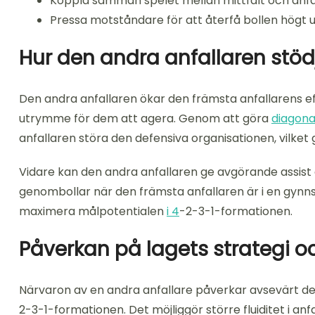
Koppla samman spelet mellan mittfält och anfal
Pressa motståndare för att återfå bollen högt 
Hur den andra anfallaren stöd
Den andra anfallaren ökar den främsta anfallarens e
utrymme för dem att agera. Genom att göra
diagona
anfallaren störa den defensiva organisationen, vilket 
Vidare kan den andra anfallaren ge avgörande assist 
genombollar när den främsta anfallaren är i en gynn
maximera målpotentialen
i 4
-2-3-1-formationen.
Påverkan på lagets strategi 
Närvaron av en andra anfallare påverkar avsevärt de
2-3-1-formationen. Det möjliggör större fluiditet i an