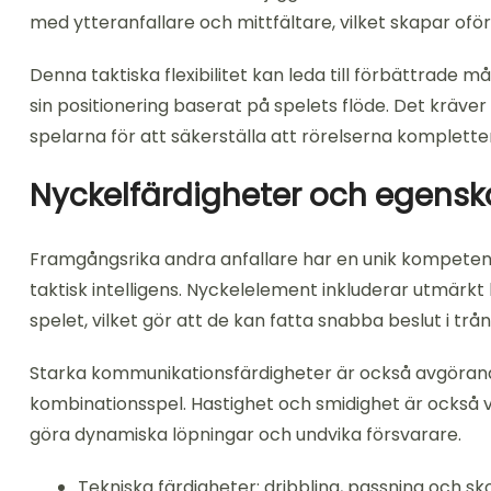
med ytteranfallare och mittfältare, vilket skapar of
Denna taktiska flexibilitet kan leda till förbättrade
sin positionering baserat på spelets flöde. Det kräv
spelarna för att säkerställa att rörelserna komplette
Nyckelfärdigheter och egensk
Framgångsrika andra anfallare har en unik kompet
taktisk intelligens. Nyckelelement inkluderar utmärkt 
spelet, vilket gör att de kan fatta snabba beslut i t
Starka kommunikationsfärdigheter är också avgöra
kombinationsspel. Hastighet och smidighet är också v
göra dynamiska löpningar och undvika försvarare.
Tekniska färdigheter: dribbling, passning och sko