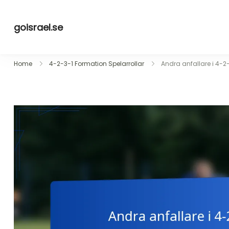
Skip
to
goisrael.se
content
Home
4-2-3-1 Formation Spelarrollar
Andra anfallare i 4-2-