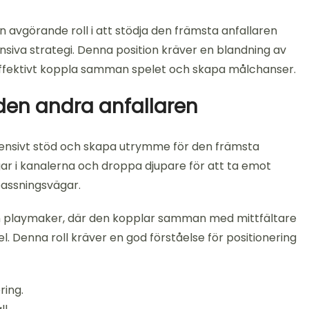
 avgörande roll i att stödja den främsta anfallaren
ensiva strategi. Denna position kräver en blandning av
 effektivt koppla samman spelet och skapa målchanser.
den andra anfallaren
offensivt stöd och skapa utrymme för den främsta
ngar i kanalerna och droppa djupare för att ta emot
passningsvägar.
n playmaker, där den kopplar samman med mittfältare
l. Denna roll kräver en god förståelse för positionering
ring.