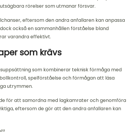
örutsägbara rörelser som utmanar försvar.
 målchanser, eftersom den andra anfallaren kan anpassa
er dock också en sammanhållen förståelse bland
rar varandra effektivt.
aper som krävs
ensuppsättning som kombinerar teknisk förmåga med
bollkontroll, spelförståelse och förmågan att läsa
rånga utrymmen.
nde för att samordna med lagkamrater och genomföra
iktiga, eftersom de gör att den andra anfallaren kan
tt.