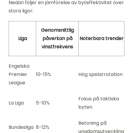
Nedan följer en jämförelse av byteffektivitet över
stora ligor:
Genomsnittlig
Liga
påverkan på
Noterbara trender
vinstfrekvens
Engelska
Premier
10-15%
Hög spelarrotation
League
Fokus på taktiska
La Liga
5-10%
byten
Betoning på
Bundesliga
8-12%
ungdomsutveckling