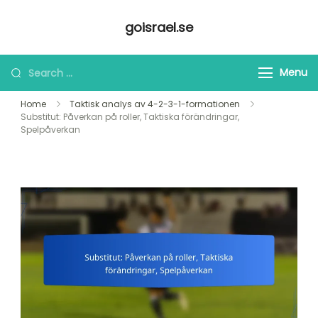
Skip
goisrael.se
to
content
Looking
Menu
for
Home
Taktisk analys av 4-2-3-1-formationen
Something?
Substitut: Påverkan på roller, Taktiska förändringar,
Spelpåverkan