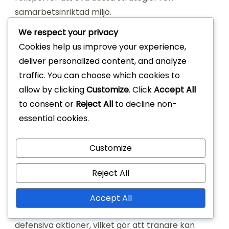
samarbetsinriktad miljö.
We respect your privacy
Nätverka med andra tränare under dessa
Cookies help us improve your experience,
workshops kan också leda till delning av idéer
deliver personalized content, and analyze
och erfarenheter, vilket ytterligare förbättrar en
traffic. You can choose which cookies to
tränarens förmåga att genomföra effektiva
allow by clicking
Customize
. Click
Accept All
byten i sina egna lag.
to consent or
Reject All
to decline non-
Verktyg för matchanalys:
essential cookies.
utvärdera byteprestation
Customize
Att använda verktyg för matchanalys är
Reject All
avgörande för att utvärdera prestationen hos
byten. Dessa verktyg kan ge detaljerad statistik
Accept All
om spelarbidrag, såsom mål, assists och
defensiva aktioner, vilket gör att tränare kan